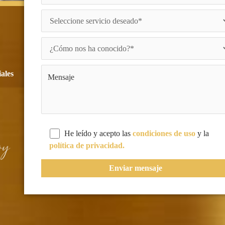
iales
He leído y acepto las
condiciones de uso
y la
política de privacidad.