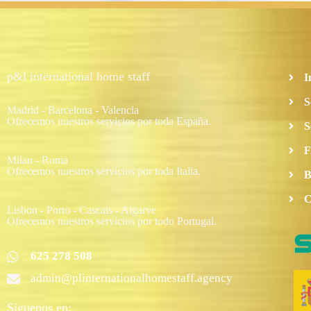
p&l international home staff
I
S
Madrid - Barcelona - Valencia
Ofrecemos nuestros servicios por toda España.
S
F
Milan - Roma
Ofrecemos nuestros servicios por toda Italia.
B
C
Lisbon - Porto - Cascais - Algarve
Ofrecemos nuestros servicios por todo Portugal.
625 278 508
admin@plinternationalhomestaff.agency
Siguenos en: