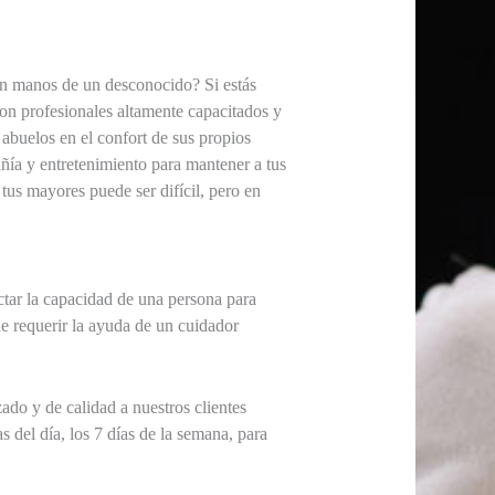
en manos de un desconocido? Si estás
on profesionales altamente capacitados y
abuelos en el confort de sus propios
ñía y entretenimiento para mantener a tus
tus mayores puede ser difícil, pero en
ctar la capacidad de una persona para
e requerir la ayuda de un cuidador
do y de calidad a nuestros clientes
del día, los 7 días de la semana, para