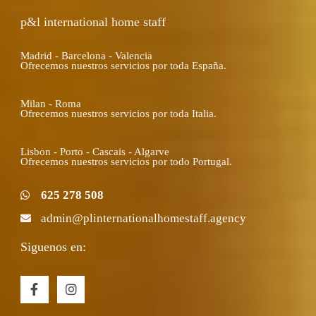
p&l international home staff
Madrid - Barcelona - Valencia
Ofrecemos nuestros servicios por toda España.
Milan - Roma
Ofrecemos nuestros servicios por toda Italia.
Lisbon - Porto - Cascais - Algarve
Ofrecemos nuestros servicios por todo Portugal.
625 278 508
admin@plinternationalhomestaff.agency
Siguenos en:
F
I
a
n
c
s