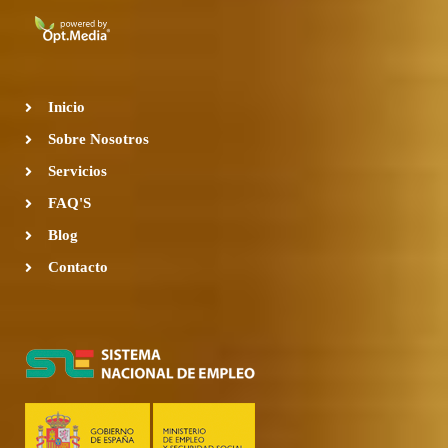
e
t
b
a
o
g
o
r
k
a
-
m
Inicio
f
Sobre Nosotros
Servicios
FAQ'S
Blog
Contacto