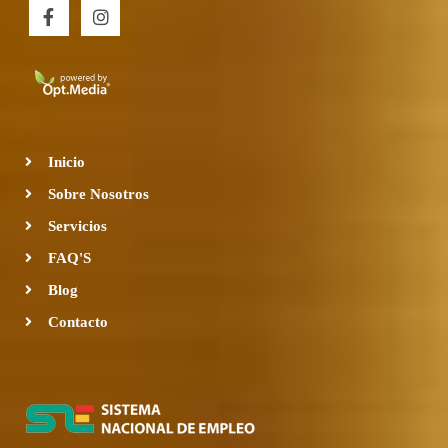
F
I
a
n
c
s
e
t
b
a
o
g
o
r
k
a
-
m
Inicio
f
Sobre Nosotros
Servicios
FAQ'S
Blog
Contacto