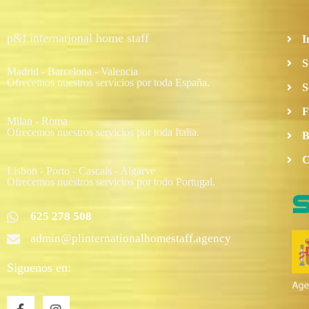
p&l international home staff
I
S
Madrid - Barcelona - Valencia
Ofrecemos nuestros servicios por toda España.
S
F
Milan - Roma
Ofrecemos nuestros servicios por toda Italia.
B
C
Lisbon - Porto - Cascais - Algarve
Ofrecemos nuestros servicios por todo Portugal.
625 278 508
admin@plinternationalhomestaff.agency
Siguenos en:
F
I