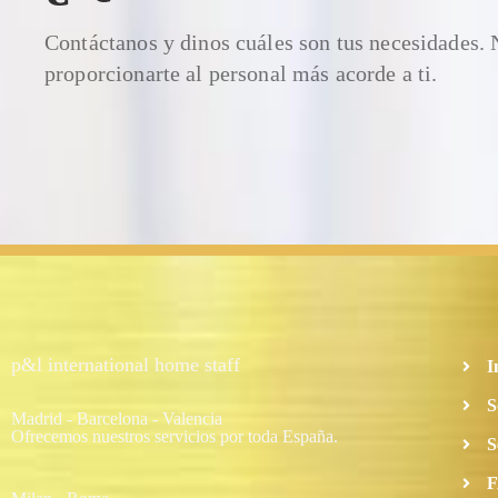
Contáctanos y dinos cuáles son tus necesidades.
proporcionarte al personal más acorde a ti.
p&l international home staff
I
S
Madrid - Barcelona - Valencia
Ofrecemos nuestros servicios por toda España.
S
F