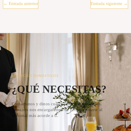
←
Entrada anterior
Entrada siguiente
→
SERVICIOS DOMESTICOS
¿QUÉ NECESITAS?
Contáctanos y dinos cuáles son tus necesidades.
Nosotros nos encargaremos de proporcionarte al
personal más acorde a ti.