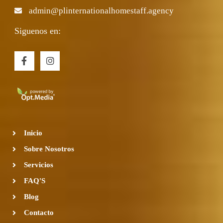
admin@plinternationalhomestaff.agency
Siguenos en:
F
I
a
n
c
s
e
t
b
a
o
g
o
r
k
a
-
m
Inicio
f
Sobre Nosotros
Servicios
FAQ'S
Blog
Contacto