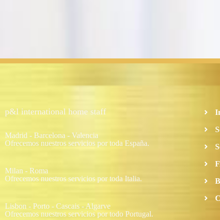
p&l international home staff
I
S
Madrid - Barcelona - Valencia
Ofrecemos nuestros servicios por toda España.
S
F
Milan - Roma
Ofrecemos nuestros servicios por toda Italia.
B
C
Lisbon - Porto - Cascais - Algarve
Ofrecemos nuestros servicios por todo Portugal.